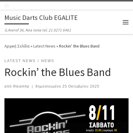
Μετάβαση στο περιεχόμενο
Music Darts Club EGALITE
Μεν
G.Averof 36, Nea Ionia tel. 21 0271 6461
Αρχική Σελίδα
»
Latest News
»
Rockin’ the Blues Band
LATEST NEWS
NEWS
Rockin’ the Blues Band
από
#team4p
|
δημοσιευμένο
25 Οκτωβρίου 2025