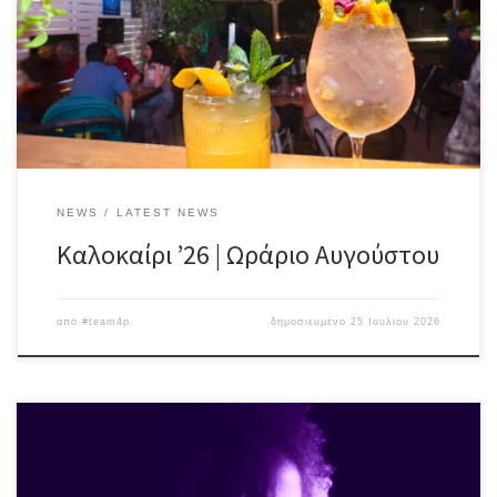
Από 10 έως 20 Αυγούστου θα είμαστε μαζί από νωρίς το απόγευμα
(18:00) #egalite_pub ღ #Summer2026
NEWS
LATEST NEWS
Καλοκαίρι ’26 | Ωράριο Αυγούστου
από
#team4p
δημοσιευμένο
25 Ιουλίου 2026
Kιθαρίστας, συνθέτης – τραγουδοποιός και συχνά ερμηνευτής