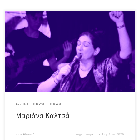
Γεννημένη στα Πευκάκια Νέας Ιωνίας, η τραγουδοποιός Μαριάνα
Καλτσά έχει στο ενεργητικό της ένα CD σε παραγωγή &
ενορχήστρωση του Γιώργου Ανδρέου, με τη συμμετοχή του
Απόστολου Ρίζου, καθώς επίσης και πολλά ακόμη τραγούδια σε
συνεργασία με καταξιωμένος μουσικούς ♪ Η ίδια δηλώνει: “Σας
προσκαλούμε σε μια βραδιά που στόχος […]
LATEST NEWS
NEWS
Μαριάνα Καλτσά
από
#team4p
δημοσιευμένο
2 Απριλίου 2026