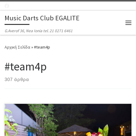
Μετάβαση στο περιεχόμενο
Music Darts Club EGALITE
Μεν
G.Averof 36, Nea Ionia tel. 21 0271 6461
Αρχική Σελίδα
»
#team4p
#team4p
307 άρθρα