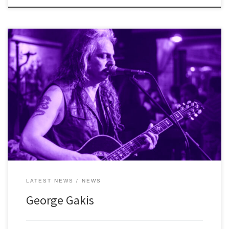
Βραδιά για… μυημένους, παρέα με έναν κορυφαίο του είδους! O
λατρεμένος (μας) performer σε άλλη μια “επίσκεψη”, για ένα
μοναδικό unplugged show με “διαδρομές” από τον Elvis και τους
Beatles, μέχρι τους Doors και τους Whitesnake, με ενδιάμεσες
“στάσεις” τους Deep Purple και τους Scorpions, αλλά και πολλά
άλλα θρυλικά […]
LATEST NEWS
NEWS
George Gakis