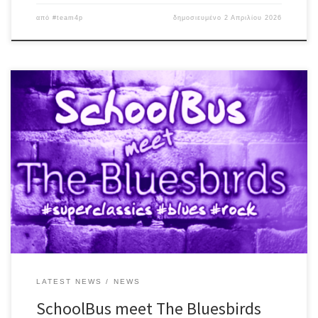
από
#team4p
δημοσιευμένο
2 Απριλίου 2026
Πολύπειροι μουσικοί από δύο ιστορικές μπάντες, μοιράζονται τη
σκηνή με super classics, blues & rock tunes, από λατρεμένες
δεκαετίες! SchoolBus meet The Bluesbirds info:Σάββατο 25/4/26◕
έναρξη: 22:30◕ damage: 5€◕ κρατήσεις: 210 2716461
#egalite_pub #live #2k26
LATEST NEWS
NEWS
SchoolBus meet The Bluesbirds