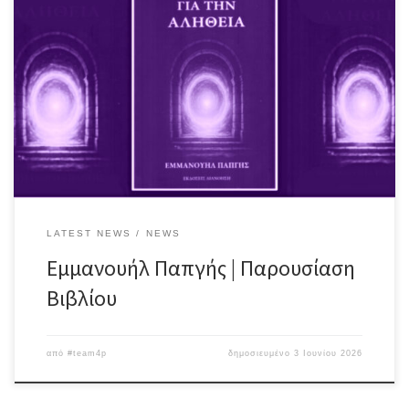
Ο συγγραφέας Εμμανουήλ Παπγής παρουσιάζει το βιβλίο του με
τίτλο “Μια πύλη για την αλήθεια” από τις Εκδόσεις Διανόηση
Ποιος είμαι; Από πού έρχομαι; Πού πάω; Υπάρχει ψυχή; Υπάρχει
Θεός; Τι είναι ο θάνατος; Τι είναι η αλήθεια και ποιος την κατέχει;
Υπάρχει ελεύθερη βούληση; Τι είναι η αιτιότητα και ποια σχέση
έχει με […]
LATEST NEWS
NEWS
Εμμανουήλ Παπγής | Παρουσίαση
Βιβλίου
από
#team4p
δημοσιευμένο
3 Ιουνίου 2026