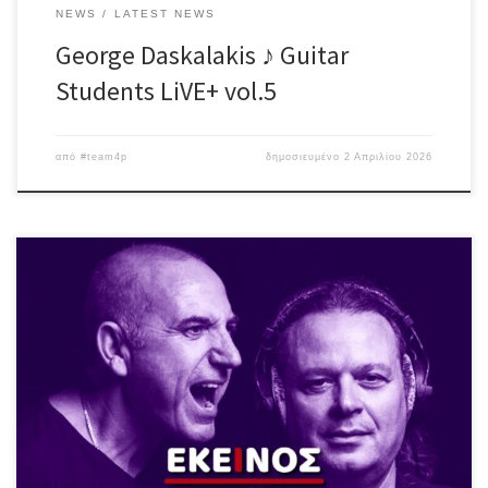
NEWS
LATEST NEWS
George Daskalakis ♪ Guitar
Students LiVE+ vol.5
από
#team4p
δημοσιευμένο
2 Απριλίου 2026
Σάββατο 4 Απριλίου ♪ Εκείνος + Εκείνος #LiVE ή αλλιώς, η συνήθεια
που έγινε λατρεία! Άλλη μια μαγική βραδιά – 4η(!) για το 2026 – με
τραγούδια διαχρονικά & λατρεμένα που όλοι σιγοψιθυρίζουμε,
τραγούδια γεμάτα θύμησες, συναίσθημα και όμορφες στιγμές!
Πέρα από τα – πλέον – κλασσικά, “Χειμωνιάτικα Μπαρ”, “Χρώματα”,
[…]