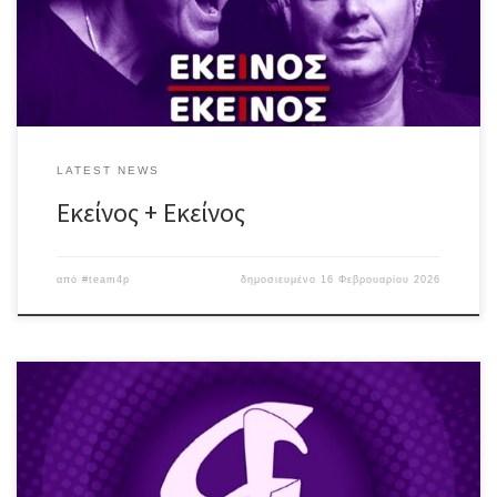
πλέον – κλασσικά, “Χειμωνιάτικα Μπαρ”, “Χρώματα”, “Το Πάθος”,
“Δεν θυμάσαι”, “Είσαι ότι […]
LATEST NEWS
Εκείνος + Εκείνος
από
#team4p
δημοσιευμένο
16 Φεβρουαρίου 2026
Σάββατο 7 Μαρτίου ♪ Μπάντα με πολυετή παρουσία και δράση, οι
#GoodFellas ροκάρουν ανελλιπώς, με εμφανίσεις εντός & εκτός
Αθηνών, με μια δυνατή & ξεσηκωτική λίστα που περιλαμβάνει