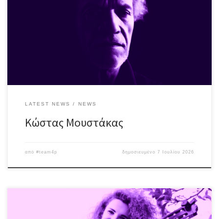
των τραγουδιών του, o Κώστας Μουστάκας παρέα με
τους Γεωργία Τσετσώνη, Αλέξανδρο Παππά & Γιώργο Παππά στα
μικρόφωνα, προσκαλούν το κοινό σε μια ιδιαίτερη μουσική
βραδιά με τίτλο “Ακραίες αισθήσεις”. Μια δροσερή, νοσταλγική –
κιθαριστική – νύχτα με έμφαση στις ερμηνείες, που περιλαμβάνει
πρωτότυπο υλικό καθώς και […]
LATEST NEWS
NEWS
Κώστας Μουστάκας
από
#team4p
δημοσιευμένο
7 Ιουλίου 2026