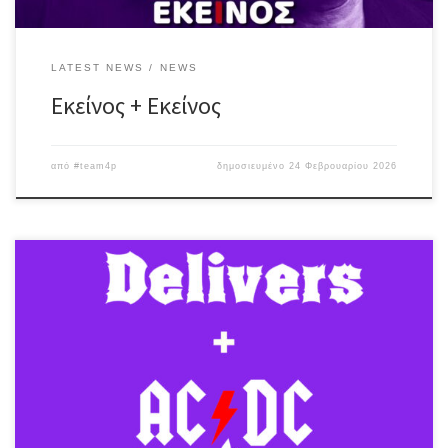
LATEST NEWS
NEWS
Εκείνος + Εκείνος
από
#team4p
δημοσιευμένο
24 Φεβρουαρίου 2026
Classic rock, hard n’ heavy Δύο μπάντες, μια σκηνή και… πολύ
headbanging!! Delivers / Mε 30 χρόνια πορείας & δράσης,
παρουσιάζουν ένα πλούσιο set-list διασκευών από μυθικά ονόματα
της παγκόσμιας σκηνής όπως Rory Galagher, Rolling Stones, Bad
Company, Uriah Heep, Deep Purple, etc. Γιώργος Διαμαντής –
gtr/voc Τάσος Βρεττάκης – bass […]