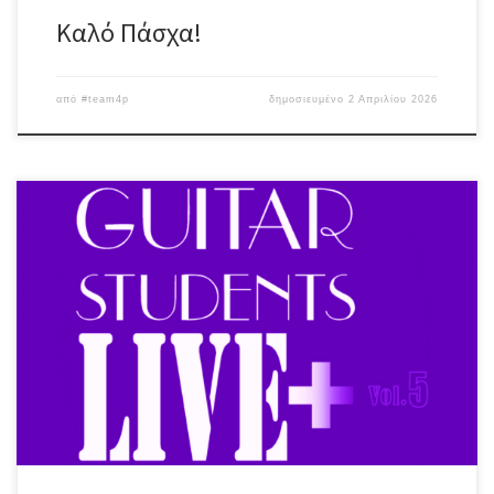
Καλό Πάσχα!
από
#team4p
δημοσιευμένο
2 Απριλίου 2026
Για μια ακόμη φορά, φιλοξενούμε το Guitar Students live + vol.5 !!
Την Κυριακή 5 Απριλίου, νέοι & παλιοί μαθητές του πολύπειρου
Γιώργου Δασκαλάκη καταλαμβάνουν τη σκηνή, σ’ ένα
απολαυστικό & πολυσύνθετο live! follow: Giorgos Daskalakis
προσέλευση: 18:30 | είσοδος ελεύθερη #egalite_pub
#studentslive