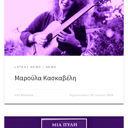
Την Παρασκευή 3 Ιουλίου η Μαρούλα Κασκαβέλη & ο Γιώργος
Γουρζουλίδης προσκαλούν το κοινό σε μια δροσερή βραδιά,
γεμάτη λατρεμένες μελωδίες! Η Μαρούλα (Μαρία – Αργυρώ)
Κασκαβέλη γεννήθηκε στην Αθήνα και από μικρή ήταν ένα ανήσυχο
παιδί που ήθελε να μάθει και να κάνει πολλά. Τα βήματα της την
οδήγησαν […]
LATEST NEWS
NEWS
Μαρούλα Κασκαβέλη
από
#team4p
δημοσιευμένο
29 Ιουνίου 2026