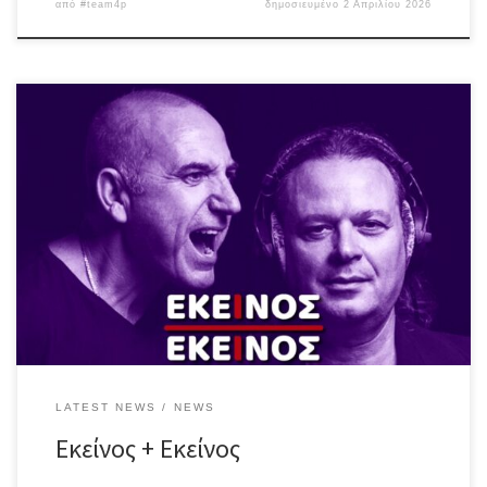
από
#team4p
δημοσιευμένο
2 Απριλίου 2026
Άλλη μια “συλλεκτική” βραδιά – 5η(!) για το 2026 – με τραγούδια
διαχρονικά & λατρεμένα που όλοι σιγοψιθυρίζουμε, τραγούδια
γεμάτα θύμησες, συναίσθημα και στιγμές μοναδικές! Οι αγαπημένοι
(μας) Εκείνος + Εκείνος #LiVE ή αλλιώς, η συνήθεια που έγινε
λατρεία! Πέρα από τα – πλέον – κλασσικά, “Χειμωνιάτικα Μπαρ”,
“Χρώματα”, “Το […]
LATEST NEWS
NEWS
Εκείνος + Εκείνος