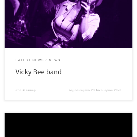
Blues, Funk, Rock & Reggae tunes! Vicky Bee – vocals John Skyllas
– keyboards Stelios Paraskevas – guitar Takis Metzidakis – drums
Πoλύπειροι μουσικοί διασκευάζουν αριστοτεχνικά λατρεμένα
super […]
LATEST NEWS
NEWS
Vicky Bee band
από
#team4p
δημοσιευμένο
23 Ιανουαρίου 2026
Tην Κυριακή 22 Φεβρουαρίου υποδεχόμαστε τους DeLuxe σε ένα