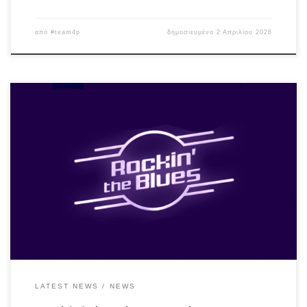
από
#team4p
δημοσιευμένο
2 Απριλίου 2026
Classic Rock ‘n’ Blues tunes σε απολαυστικές δόσεις, με
λατρεμένες επιλογές μέσα από μια δυνατή λίστα, όπως Deep
Purple, Bad Company, Thin Lizzy, Eric Clapton, Albert King, Free,
Jimi Hendrix, SRV, Rory Gallagher, Led Zeppelin, Steve Miller, ZZ-
Top κ.α. Μichalis Armagos: gtr/voc Nick Tsimboukis: gtr/voc Nick
Kourkoulakos: bass Kostas Kalogirou: […]
LATEST NEWS
NEWS