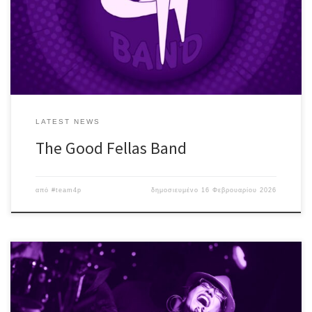
super hits από Pink Floyd, Carlos Santana, Deep Purple, Rory
Gallagher, Eric Clapton, The Doors, Blues Brothers, κ.α. ♪ The Good
Fellas Band […]
LATEST NEWS
The Good Fellas Band
από
#team4p
δημοσιευμένο
16 Φεβρουαρίου 2026
H εκρηκτική Vicky Bee και η μπάντα της επί σκηνής, με μοναδική
“αποστολή” να ξεσηκώσει το κοινό, με groovy επιλογές από Soul,