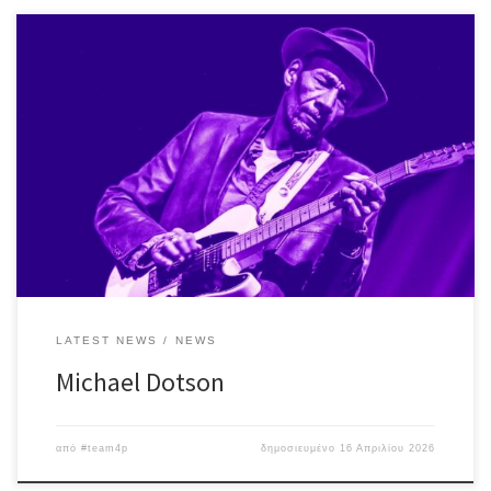
Ένας παγκοσμίου φήμης bluesman, στην τελευταία – εντός
συνόρων – εμφάνισή του! O Michael Dotson ολοκληρώνει τις
φετινές – εν Ελλάδι – δράσεις του με άλλο ένα εμφατικό live, λίγο
πριν αναχωρήσει για το εξωτερικό και τις Η.Π.Α την Παρασκευή 24
Απριλίου ♪ Μαζί του: Fotis Daskalakis/bass Nick Tsavalos/drums
Special […]
LATEST NEWS
NEWS
Michael Dotson
από
#team4p
δημοσιευμένο
16 Απριλίου 2026