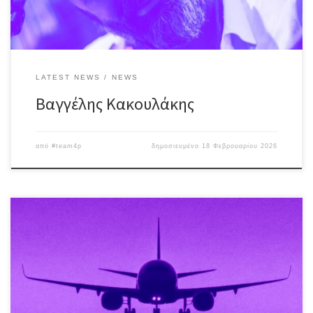
LATEST NEWS
NEWS
Βαγγέλης Κακουλάκης
από
#team4p
δημοσιευμένο
18 Φεβρουαρίου 2026
Οι Pan • Milt & Nas επί σκηνής με #classicrock και #grunge επιλογές,
στην μουσική παράσταση με τίτλο “Second Coming”!! Το
δυναμικό Trio προ(σ)καλεί το κοινό σε μια πλούσια περιήγηση,
από τους Rolling Stones στον Nick Cave, από τον Neil Young
στους Who κι απ’ τους Pearl Jam και τον Bob Dylan, στον David