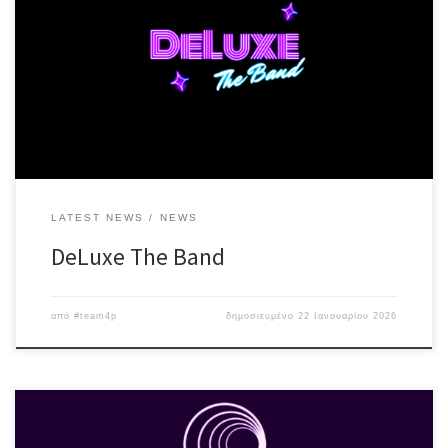
full band live που φέρνει την αποκριάτικη διάθεση στη σκηνή και
μετατρέπει τη βραδιά σε ένα αυθεντικό live party με pop, RnB,
latin και dance ρυθμούς! Οι DeLuxe αναμειγνύουν με μοναδικό
τρόπο αγαπημένες ελληνικές και ξένες επιτυχίες από τα ’60s έως
[…]
LATEST NEWS
NEWS
DeLuxe The Band
από
#team4p
δημοσιευμένο
22 Ιανουαρίου 2026