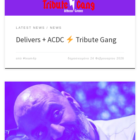
LATEST NEWS
NEWS
Delivers + ACDC
Tribute Gang
από
#team4p
δημοσιευμένο
24 Φεβρουαρίου 2026
Λίγο πριν την ονομαστική του εορτή και μια ανάσα πριν την 25η
Μαρτίου, ο Βαγγέλης Κακουλάκης ανεβαίνει στη σκηνή μας για ένα
live που ΔΕΝ θα έχει playlist (!) Γιατί το πρόγραμμα το διαλέγετε
ΕΣΕΙΣ! Ένα βράδυ γεμάτο: Έντεχνο, λαϊκό, ροκ, νησιώτικες & funk
ανατροπές, αλλά και τραγούδια – έκπληξη, που θα γίνουν η […]