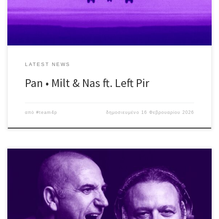
[…]
LATEST NEWS
Pan • Milt & Nas ft. Left Pir
από
#team4p
δημοσιευμένο
16 Φεβρουαρίου 2026
Σάββατο 14 Μαρτίου ♪ Εκείνος + Εκείνος #LiVE ή αλλιώς, η
συνήθεια που έγινε λατρεία! Άλλη μια μαγική βραδιά, με τραγούδια
διαχρονικά & λατρεμένα, που όλοι σιγοψιθυρίζουμε, τραγούδια
γεμάτα θύμησες, συναίσθημα και όμορφες στιγμές! Πέρα από τα –