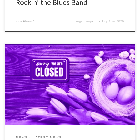
Rockin’ the Blues Band
από
#team4p
δημοσιευμένο
2 Απριλίου 2026
H ομάδα διακοπάρει για τις απαραίτητες ανάσες Καλό Πάσχα φίλες
& φίλοι!! #egalite_pub #easterholidays #2k26
NEWS
LATEST NEWS