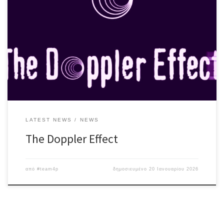
Long-term “σχέση” με την Αθηναϊκή σκηνή από το μακρινό 2012(!)
και ως – γνήσιο – φαινόμενο Doppler, μελετούν την “συχνότητα
της πηγής και του δέκτη” – με συνέπεια – μέσα από τις εμφανίσεις
τους και την διάδραση με το κοινό! Παρουσιάζουν δυνατές &
ενδιαφέρουσες διασκευές από όλο το φάσμα του […]
LATEST NEWS
NEWS
The Doppler Effect
από
#team4p
δημοσιευμένο
20 Ιανουαρίου 2026