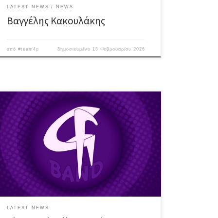
LATEST NEWS
NEWS
Βαγγέλης Κακουλάκης
από
#team4p
δημοσιευμένο
18 Φεβρουαρίου 2026
Σάββατο 7 Μαρτίου ♪ Μπάντα με πολυετή παρουσία
και δράση, οι #GoodFellas ροκάρουν ανελλιπώς, με
εμφανίσεις εντός & εκτός Αθηνών, με μια δυνατή &
ξεσηκωτική λίστα που περιλαμβάνει super hits από
Pink Floyd, Carlos Santana, Deep Purple, Rory
Gallagher, Eric Clapton, The Doors, Blues Brothers, κ.α.
♪ The Good Fellas Band […]
LATEST NEWS