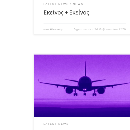
LATEST NEWS
NEWS
Εκείνος + Εκείνος
από
#team4p
δημοσιευμένο
24 Φεβρουαρίου 2026
Οι Pan • Milt & Nas επί σκηνής
με #classicrock και #grunge επιλογές, στην μουσική
παράσταση με τίτλο “Second Coming”!! Το δυναμικό
Trio προ(σ)καλεί το κοινό σε μια πλούσια περιήγηση,
από τους Rolling Stones στον Nick Cave, από τον Neil
Young στους Who κι απ’ τους Pearl Jam και τον Bob
Dylan, στον David […]
LATEST NEWS