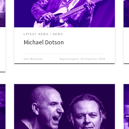
εξωτερικό και τις Η.Π.Α την Παρασκευή 24 Απριλίου ♪
Μαζί του: Fotis Daskalakis/bass Nick Tsavalos/drums
Special […]
LATEST NEWS
NEWS
Michael Dotson
από
#team4p
δημοσιευμένο
16 Απριλίου 2026
Άλλη μια “συλλεκτική” βραδιά – 5η(!) για το 2026 – με
τραγούδια διαχρονικά & λατρεμένα που όλοι
σιγοψιθυρίζουμε, τραγούδια γεμάτα θύμησες,
συναίσθημα και στιγμές μοναδικές! Οι αγαπημένοι (μας)
Εκείνος + Εκείνος #LiVE ή αλλιώς, η συνήθεια που έγινε
λατρεία! Πέρα από τα – πλέον – κλασσικά,