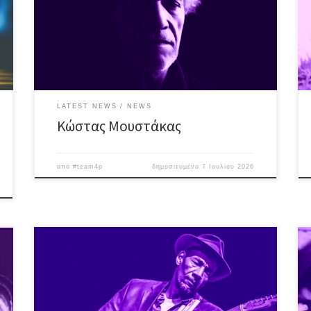
Αλέξανδρο Παππά & Γιώργο Παππά στα μικρόφωνα,
προσκαλούν το κοινό σε μια ιδιαίτερη μουσική βραδιά
με τίτλο “Ακραίες αισθήσεις”. Μια δροσερή,
νοσταλγική – κιθαριστική – νύχτα με έμφαση στις
ερμηνείες, που περιλαμβάνει πρωτότυπο υλικό καθώς
και […]
LATEST NEWS
NEWS
Κώστας Μουστάκας
από
#team4p
δημοσιευμένο
7 Ιουλίου 2026
Ένας παγκοσμίου φήμης bluesman, στην τελευταία –
εντός συνόρων – εμφάνισή του! O Michael Dotson
ολοκληρώνει τις φετινές – εν Ελλάδι – δράσεις του με
άλλο ένα εμφατικό live, λίγο πριν αναχωρήσει για το