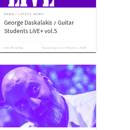
NEWS
LATEST NEWS
George Daskalakis ♪ Guitar
Students LiVE+ vol.5
από
#team4p
δημοσιευμένο
2 Απριλίου 2026
Λίγο πριν την ονομαστική του εορτή και μια ανάσα
πριν την 25η Μαρτίου, ο Βαγγέλης Κακουλάκης
ανεβαίνει στη σκηνή μας για ένα live που ΔΕΝ θα έχει
playlist (!) Γιατί το πρόγραμμα το διαλέγετε ΕΣΕΙΣ!
Ένα βράδυ γεμάτο: Έντεχνο, λαϊκό, ροκ, νησιώτικες &
funk ανατροπές, αλλά και τραγούδια – έκπληξη, που
θα γίνουν η […]