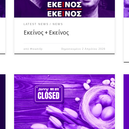
“Χειμωνιάτικα Μπαρ”, “Χρώματα”, “Το […]
LATEST NEWS
NEWS
Εκείνος + Εκείνος
από
#team4p
δημοσιευμένο
2 Απριλίου 2026
H ομάδα διακοπάρει για τις απαραίτητες ανάσες Καλό
Πάσχα φίλες & φίλοι!! #egalite_pub #easterholidays
#2k26