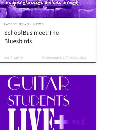
#egalite_pub #live #2k26
LATEST NEWS
NEWS
SchoolBus meet The
Bluesbirds
από
#team4p
δημοσιευμένο
2 Απριλίου 2026
Για μια ακόμη φορά, φιλοξενούμε το Guitar Students
live + vol.5 !! Την Κυριακή 5 Απριλίου, νέοι & παλιοί
μαθητές του πολύπειρου Γιώργου Δασκαλάκη
καταλαμβάνουν τη σκηνή, σ’ ένα απολαυστικό &
πολυσύνθετο live! follow: Giorgos Daskalakis
προσέλευση: 18:30 | είσοδος ελεύθερη #egalite_pub
#studentslive