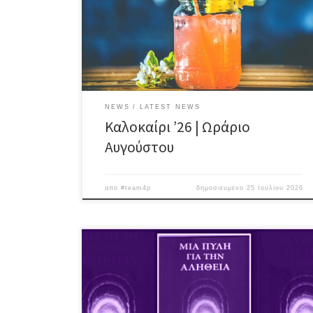
Από 10 έως 20 Αυγούστου θα είμαστε μαζί από νωρίς
το απόγευμα (18:00) #egalite_pub ღ #Summer2026
NEWS
LATEST NEWS
Καλοκαίρι ’26 | Ωράριο
Αυγούστου
από
#team4p
δημοσιευμένο
25 Ιουλίου 2026
Ο συγγραφέας Εμμανουήλ Παπγής παρουσιάζει το
βιβλίο του με τίτλο “Μια πύλη για την αλήθεια” από
τις Εκδόσεις Διανόηση Ποιος είμαι; Από πού έρχομαι;
Πού πάω; Υπάρχει ψυχή; Υπάρχει Θεός; Τι είναι ο