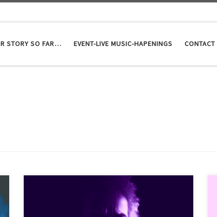
R STORY SO FAR…
EVENT-LIVE MUSIC-HAPENINGS
CONTACT
Kιθαρίστας, συνθέτης – τραγουδοποιός και συχνά
ερμηνευτής των τραγουδιών του, o Κώστας
Μουστάκας παρέα με τους Γεωργία Τσετσώνη,