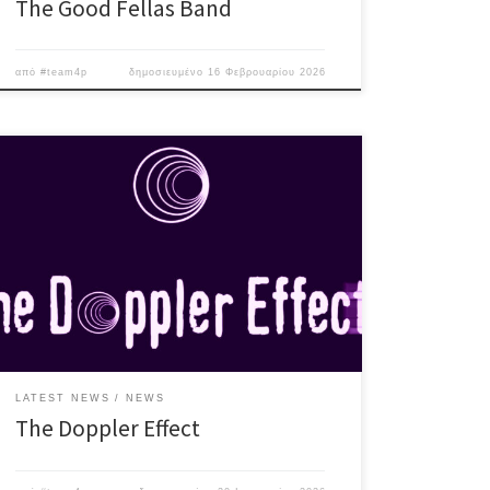
The Good Fellas Band
από
#team4p
δημοσιευμένο
16 Φεβρουαρίου 2026
Long-term “σχέση” με την Αθηναϊκή σκηνή από το
μακρινό 2012(!) και ως – γνήσιο – φαινόμενο Doppler,
μελετούν την “συχνότητα της πηγής και του δέκτη” –
με συνέπεια – μέσα από τις εμφανίσεις τους και την
διάδραση με το κοινό! Παρουσιάζουν δυνατές &
ενδιαφέρουσες διασκευές από όλο το φάσμα του […]
LATEST NEWS
NEWS
The Doppler Effect