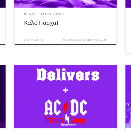
NEWS
LATEST NEWS
Καλό Πάσχα!
από
#team4p
δημοσιευμένο
2 Απριλίου 2026
Classic rock, hard n’ heavy Δύο μπάντες, μια σκηνή
και… πολύ headbanging!! Delivers / Mε 30 χρόνια
πορείας & δράσης, παρουσιάζουν ένα πλούσιο set-list
διασκευών από μυθικά ονόματα της παγκόσμιας
σκηνής όπως Rory Galagher, Rolling Stones, Bad
Company, Uriah Heep, Deep Purple, etc. Γιώργος
Διαμαντής – gtr/voc Τάσος Βρεττάκης – bass […]