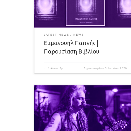
θάνατος; Τι είναι η αλήθεια και ποιος την κατέχει;
Υπάρχει ελεύθερη βούληση; Τι είναι η αιτιότητα και
ποια σχέση έχει με […]
LATEST NEWS
NEWS
Εμμανουήλ Παπγής |
Παρουσίαση Βιβλίου
από
#team4p
δημοσιευμένο
3 Ιουνίου 2026
Βραδιά για… μυημένους, παρέα με έναν κορυφαίο του
είδους! O λατρεμένος (μας) performer σε άλλη μια
“επίσκεψη”, για ένα μοναδικό unplugged show με
“διαδρομές” από τον Elvis και τους Beatles, μέχρι
τους Doors και τους Whitesnake, με ενδιάμεσες
“στάσεις” τους Deep Purple και τους Scorpions, αλλά