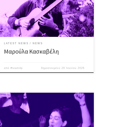
δροσερή βραδιά, γεμάτη λατρεμένες μελωδίες! Η
Μαρούλα (Μαρία – Αργυρώ) Κασκαβέλη γεννήθηκε
στην Αθήνα και από μικρή ήταν ένα ανήσυχο παιδί που
ήθελε να μάθει και να κάνει πολλά. Τα βήματα της την
οδήγησαν […]
LATEST NEWS
NEWS
Μαρούλα Κασκαβέλη
από
#team4p
δημοσιευμένο
29 Ιουνίου 2026
Γεννημένη στα Πευκάκια Νέας Ιωνίας, η τραγουδοποιός
Μαριάνα Καλτσά έχει στο ενεργητικό της ένα CD σε
παραγωγή & ενορχήστρωση του Γιώργου Ανδρέου, με
τη συμμετοχή του Απόστολου Ρίζου, καθώς επίσης