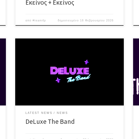
Εκείνος + Εκείνος
από
#team4p
δημοσιευμένο
16 Φεβρουαρίου 2026
Tην Κυριακή 22 Φεβρουαρίου υποδεχόμαστε τους
DeLuxe σε ένα full band live που φέρνει την
αποκριάτικη διάθεση στη σκηνή και μετατρέπει τη
βραδιά σε ένα αυθεντικό live party με pop, RnB, latin
και dance ρυθμούς! Οι DeLuxe αναμειγνύουν με
μοναδικό τρόπο αγαπημένες ελληνικές και ξένες
επιτυχίες από τα ’60s έως […]
LATEST NEWS
NEWS
DeLuxe The Band