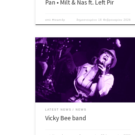
Pan • Milt & Nas ft. Left Pir
από
#team4p
δημοσιευμένο
16 Φεβρουαρίου 2026
H εκρηκτική Vicky Bee και η μπάντα της επί σκηνής, με
μοναδική “αποστολή” να ξεσηκώσει το κοινό, με
groovy επιλογές από Soul, Blues, Funk, Rock &
Reggae tunes! Vicky Bee – vocals John Skyllas –
keyboards Stelios Paraskevas – guitar Takis Metzidakis –
drums Πoλύπειροι μουσικοί διασκευάζουν
αριστοτεχνικά λατρεμένα super […]
LATEST NEWS
NEWS
Vicky Bee band