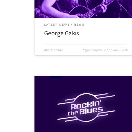
και πολλά άλλα θρυλικά […]
LATEST NEWS
NEWS
George Gakis
από
#team4p
δημοσιευμένο
2 Απριλίου 2026
Classic Rock ‘n’ Blues tunes σε απολαυστικές δόσεις,
με λατρεμένες επιλογές μέσα από μια δυνατή λίστα,
όπως Deep Purple, Bad Company, Thin Lizzy, Eric
Clapton, Albert King, Free, Jimi Hendrix, SRV, Rory
Gallagher, Led Zeppelin, Steve Miller, ZZ-Top κ.α.
Μichalis Armagos: gtr/voc Nick Tsimboukis: gtr/voc Nick
Kourkoulakos: bass Kostas Kalogirou: […]