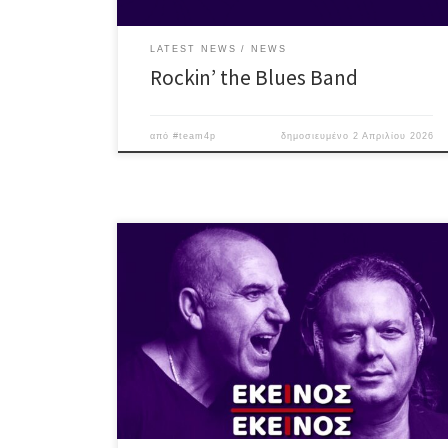
LATEST NEWS
NEWS
Rockin’ the Blues Band
από
#team4p
δημοσιευμένο
2 Απριλίου 2026
Σάββατο 4 Απριλίου ♪ Εκείνος + Εκείνος #LiVE ή
αλλιώς, η συνήθεια που έγινε λατρεία! Άλλη μια μαγική
βραδιά – 4η(!) για το 2026 – με τραγούδια διαχρονικά
& λατρεμένα που όλοι σιγοψιθυρίζουμε, τραγούδια
γεμάτα θύμησες, συναίσθημα και όμορφες στιγμές!
Πέρα από τα – πλέον – κλασσικά, “Χειμωνιάτικα Μπαρ”,
“Χρώματα”, […]