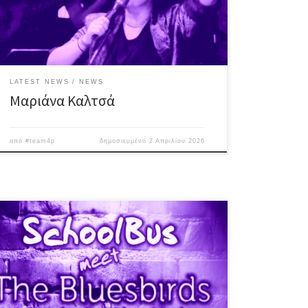
και πολλά ακόμη τραγούδια σε συνεργασία με
καταξιωμένος μουσικούς ♪ Η ίδια δηλώνει: “Σας
προσκαλούμε σε μια βραδιά που στόχος […]
LATEST NEWS
NEWS
Μαριάνα Καλτσά
από
#team4p
δημοσιευμένο
2 Απριλίου 2026
Πολύπειροι μουσικοί από δύο ιστορικές μπάντες,
μοιράζονται τη σκηνή με super classics, blues & rock
tunes, από λατρεμένες δεκαετίες! SchoolBus meet The
Bluesbirds info:Σάββατο 25/4/26◕ έναρξη: 22:30◕
damage: 5€◕ κρατήσεις: 210 2716461