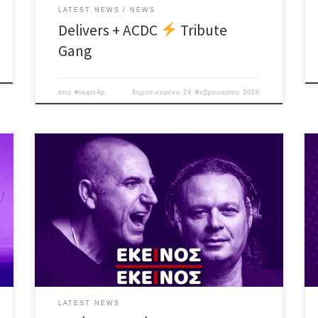
LATEST NEWS
NEWS
Delivers + ACDC
Tribute
Gang
από
#team4p
δημοσιευμένο
24 Φεβρουαρίου 2026
Σάββατο 14 Μαρτίου ♪ Εκείνος + Εκείνος #LiVE ή
αλλιώς, η συνήθεια που έγινε λατρεία! Άλλη μια μαγική
βραδιά, με τραγούδια διαχρονικά & λατρεμένα, που
όλοι σιγοψιθυρίζουμε, τραγούδια γεμάτα θύμησες,
συναίσθημα και όμορφες στιγμές! Πέρα από τα –
πλέον – κλασσικά, “Χειμωνιάτικα Μπαρ”, “Χρώματα”,
“Το Πάθος”, “Δεν θυμάσαι”, “Είσαι ότι […]
LATEST NEWS