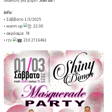
διάθεση για χορό!
Join us
!!
info:
• Σάββατο 1/3/2025
• warm up
22:30
• ακρόαμα: 7€
• rzv
210 2716461