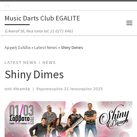
Μετάβαση στο περιεχόμενο
Music Darts Club EGALITE
Μεν
G.Averof 36, Nea Ionia tel. 21 0271 6461
Αρχική Σελίδα
»
Latest News
»
Shiny Dimes
LATEST NEWS
NEWS
Shiny Dimes
από
#team4p
|
δημοσιευμένο
31 Ιανουαρίου 2025