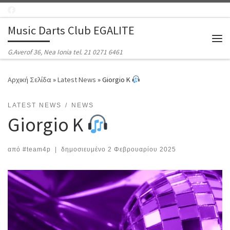
Μετάβαση στο περιεχόμενο
Music Darts Club EGALITE
Μεν
G.Averof 36, Nea Ionia tel. 21 0271 6461
Αρχική Σελίδα
»
Latest News
»
Giorgio K
LATEST NEWS
NEWS
Giorgio K
από
#team4p
|
δημοσιευμένο
2 Φεβρουαρίου 2025