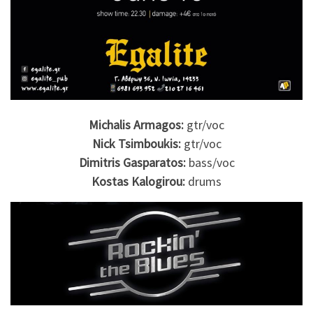
Μichalis Armagos:
gtr/voc
Nick Tsimboukis:
gtr/voc
Dimitris Gasparatos:
bass/voc
Kostas Kalogirou:
drums