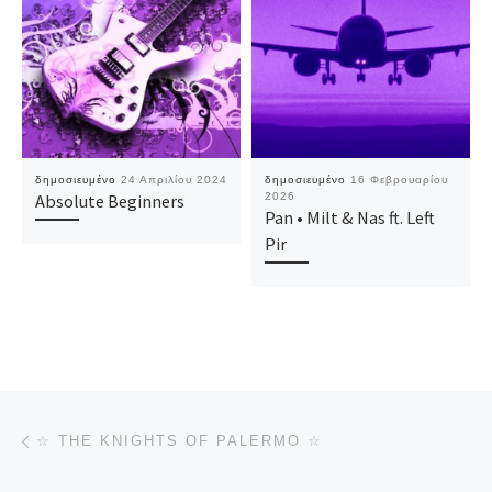
δημοσιευμένο
24 Απριλίου 2024
δημοσιευμένο
16 Φεβρουαρίου
Absolute Beginners
2026
Pan • Milt & Nas ft. Left
Pir
Πλοήγηση δημοσιεύσεων
Προηγούμενο άρθρο
☆ THE KNIGHTS OF PALERMO ☆