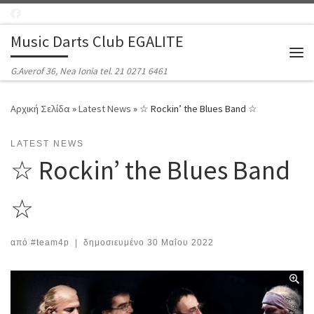
Μετάβαση στο περιεχόμενο
Music Darts Club EGALITE
Μεν
G.Averof 36, Nea Ionia tel. 21 0271 6461
Αρχική Σελίδα
»
Latest News
»
☆ Rockin’ the Blues Band ☆
LATEST NEWS
☆ Rockin’ the Blues Band
☆
από
#team4p
|
δημοσιευμένο
30 Μαΐου 2022