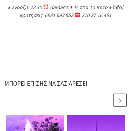
◕ έναρξη
:
22.30
damage
: +
4€
στο
1ο ποτό ◕
info/
κρατήσεις
:
6981 693 952
210 27 16 461
ΜΠΟΡΕΊ ΕΠΊΣΗΣ ΝΑ ΣΑΣ ΑΡΈΣΕΙ