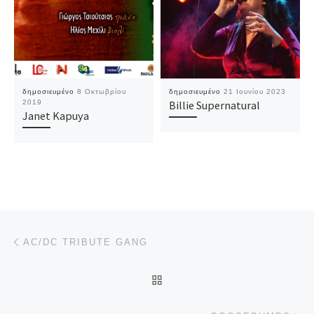
δημοσιευμένο
8 Οκτωβρίου
δημοσιευμένο
21 Ιουνίου 2023
2019
Billie Supernatural
Janet Kapuya
Πλοήγηση δημοσιεύσεων
Προηγούμενο άρθρο
AC/DC TRIBUTE GANG
ΠΊΣΩ ΣΤΗΝ ΛΊΣΤΑ ΆΡΘΡΩ
Επ