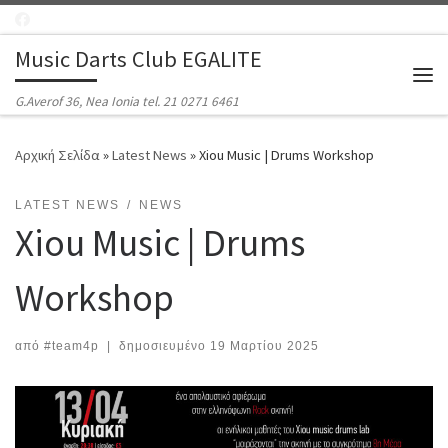
Μετάβαση στο περιεχόμενο
Music Darts Club EGALITE
Μεν
G.Averof 36, Nea Ionia tel. 21 0271 6461
Αρχική Σελίδα
»
Latest News
»
Xiou Music | Drums Workshop
LATEST NEWS
NEWS
Xiou Music | Drums
Workshop
από
#team4p
|
δημοσιευμένο
19 Μαρτίου 2025