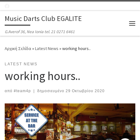
Μετάβαση στο περιεχόμενο
Music Darts Club EGALITE
Μεν
G.Averof 36, Nea Ionia tel. 21 0271 6461
Αρχική Σελίδα
»
Latest News
»
working hours..
LATEST NEWS
working hours..
από
#team4p
|
δημοσιευμένο
29 Οκτωβρίου 2020