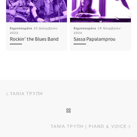
δημοσιευμένο
20 Δεκεμβρίου
δημοσιευμένο
19 Νοεμβρίου
2023
2024
Rockin’ the Blues Band
Sassa Papalamprou
Πλοήγηση δημοσιεύσεων
Προηγούμενο άρθρο
ΤΆΝΙΑ ΤΡΎΠΗ
ΠΊΣΩ ΣΤΗΝ ΛΊΣΤΑ ΆΡΘΡΩ
Επ
ΤΆΝΙΑ ΤΡΎΠΗ | PIANO & VOICE