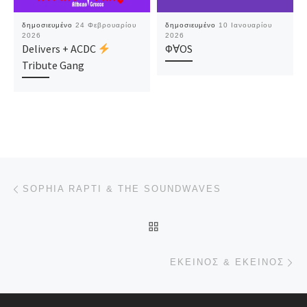
δημοσιευμένο
24 Φεβρουαρίου
δημοσιευμένο
10 Ιανουαρίου
2026
2026
Delivers + ACDC
ΦⱯΟS
Tribute Gang
Πλοήγηση δημοσιεύσεων
Προηγούμενο άρθρο
SOPHIA RAPTI & THE SOUNDWAVES
ΠΊΣΩ ΣΤΗΝ ΛΊΣΤΑ ΆΡΘΡΩ
Επ
ΕΚΕΊΝΟΣ & ΕΚΕΊΝΟΣ