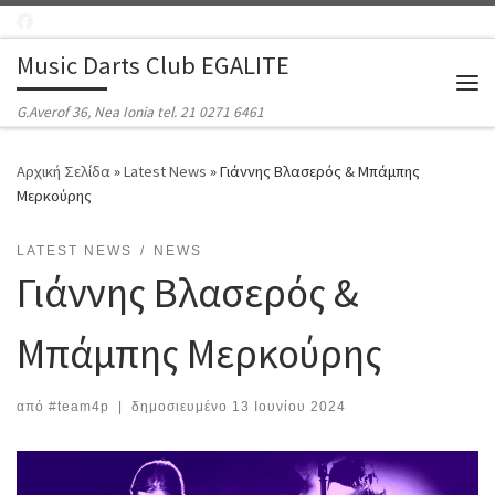
Μετάβαση στο περιεχόμενο
Music Darts Club EGALITE
Μεν
G.Averof 36, Nea Ionia tel. 21 0271 6461
Αρχική Σελίδα
»
Latest News
»
Γιάννης Βλασερός & Μπάμπης
Μερκούρης
LATEST NEWS
NEWS
Γιάννης Βλασερός &
Μπάμπης Μερκούρης
από
#team4p
|
δημοσιευμένο
13 Ιουνίου 2024