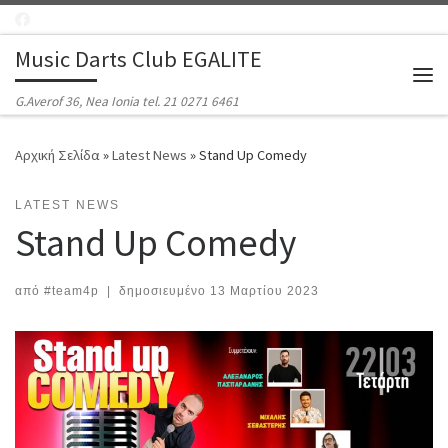
Μετάβαση στο περιεχόμενο
Music Darts Club EGALITE
Μεν
G.Averof 36, Nea Ionia tel. 21 0271 6461
Αρχική Σελίδα
»
Latest News
»
Stand Up Comedy
LATEST NEWS
Stand Up Comedy
από
#team4p
|
δημοσιευμένο
13 Μαρτίου 2023