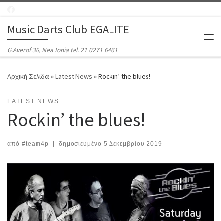
Μετάβαση στο περιεχόμενο
Music Darts Club EGALITE
Μεν
G.Averof 36, Nea Ionia tel. 21 0271 6461
Αρχική Σελίδα
»
Latest News
»
Rockin’ the blues!
LATEST NEWS
Rockin’ the blues!
από
#team4p
|
δημοσιευμένο
5 Δεκεμβρίου 2019