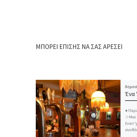
ΜΠΟΡΕΊ ΕΠΊΣΗΣ ΝΑ ΣΑΣ ΑΡΈΣΕΙ
δημοσ
Ένα 
● Παρα
☆Μια 
έναν“μ
συνθέσ