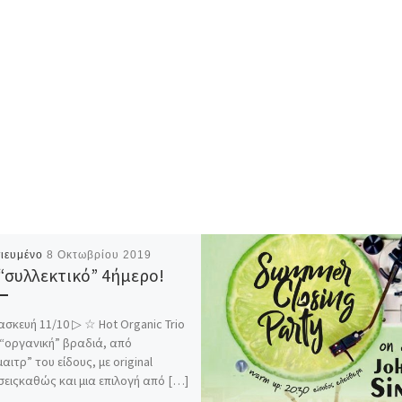
ιευμένο
8 Οκτωβρίου 2019
“συλλεκτικό” 4ήμερο!
σκευή 11/10 ▷ ☆ Hot Organic Trio
“οργανική” βραδιά, από
αιτρ” του είδους, με οriginal
ειςκαθώς και μια επιλογή από […]