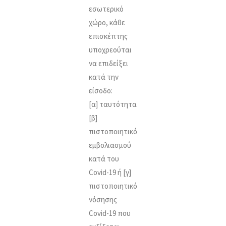
εσωτερικό
χώρο, κάθε
επισκέπτης
υποχρεούται
να επιδείξει
κατά την
είσοδο:
[α] ταυτότητα
[β]
πιστοποιητικό
εμβολιασμού
κατά του
Covid-19 ή [γ]
πιστοποιητικό
νόσησης
Covid-19 που