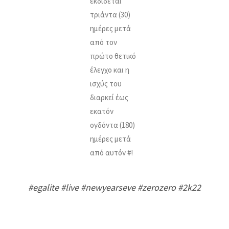
εκδίδεται
τριάντα (30)
ημέρες μετά
από τον
πρώτο θετικό
έλεγχο και η
ισχύς του
διαρκεί έως
εκατόν
ογδόντα (180)
ημέρες μετά
από αυτόν #!
#egalite #live #newyearseve #zerozero #2k22