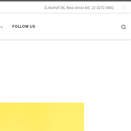
G.Averof 36, Nea Ionia tel. 21 0271 6461
Se
FOLLOW US