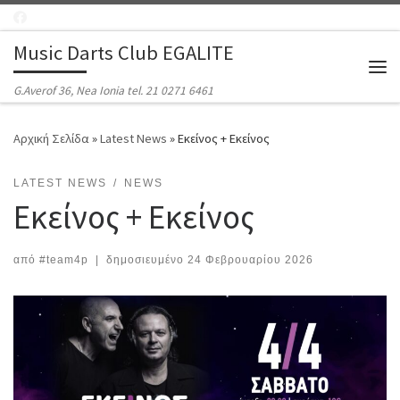
Μετάβαση στο περιεχόμενο
Music Darts Club EGALITE
Μεν
G.Averof 36, Nea Ionia tel. 21 0271 6461
Αρχική Σελίδα
»
Latest News
»
Εκείνος + Εκείνος
LATEST NEWS
NEWS
Εκείνος + Εκείνος
από
#team4p
|
δημοσιευμένο
24 Φεβρουαρίου 2026