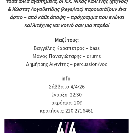
τόσα άλλα αγαπημένα, οι κ.κ. Νίκος Καλλίνης (gtr/voc)
& Κώστας Λογοθετίδης (keys/voc) παρουσιάζουν ένα
άρτιο – από κάθε άποψη – πρόγραμμα που ενώνει
καλλιτέχνες και κοινό σαν μια παρέα!
Μαζί τους:
Βαγγέλης Καραπέτρος – bass
Μάνος Παναγιώταρης – drums
Δημήτρης Αιγινίτης – percussion/voc
info:
Σάββατο 4/4/26
έναρξη: 22:30
ακρόαμα: 10€
κρατήσεις: 210 2716461