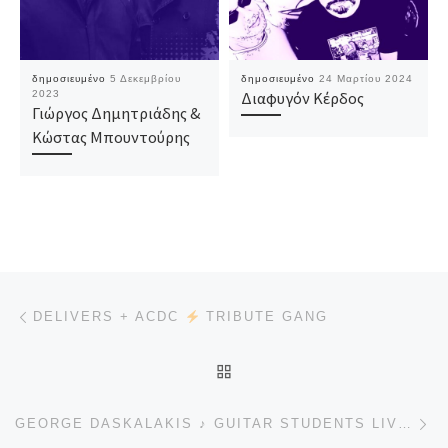
δημοσιευμένο
5 Δεκεμβρίου
δημοσιευμένο
24 Μαρτίου 2024
2023
Διαφυγόν Κέρδος
Γιώργος Δημητριάδης &
Κώστας Μπουντούρης
Πλοήγηση δημοσιεύσεων
Προηγούμενο άρθρο
DELIVERS + ACDC
TRIBUTE GANG
ΠΊΣΩ ΣΤΗΝ ΛΊΣΤΑ ΆΡΘΡΩ
Επ
GEORGE DASKALAKIS ♪ GUITAR STUDENTS LIVE+ VOL.5