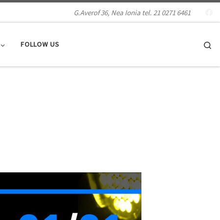
G.Averof 36, Nea Ionia tel. 21 0271 6461
Se
FOLLOW US