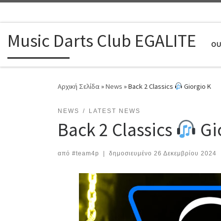
Μετάβαση στο περιεχόμενο
Music Darts Club EGALITE
OU
Αρχική Σελίδα
»
News
»
Back 2 Classics
Giorgio K
NEWS
LATEST NEWS
Back 2 Classics
Gi
από
#team4p
|
δημοσιευμένο
26 Δεκεμβρίου 2024