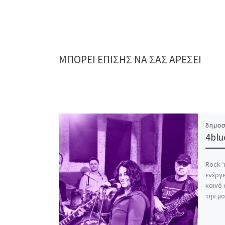
ΜΠΟΡΕΊ ΕΠΊΣΗΣ ΝΑ ΣΑΣ ΑΡΈΣΕΙ
δημοσ
4blu
Rock ‘
ενέργε
κοινό
την μο