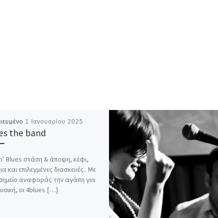
ιευμένο
1 Ιανουαρίου 2025
es the band
n’ Blues στάση & άποψη, κέφι,
ια και επιλεγμένες διασκευές.. Mε
 σημείο αναφοράς την αγάπη για
υσική, οι 4blues […]