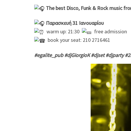
The best Disco, Funk & Rock music from
Παρασκευή 31 Iανουαρίου
warm up: 21:30
free admission
book your seat: 210 2716461
#egalite_pub #djGiorgioK #djset #djparty #