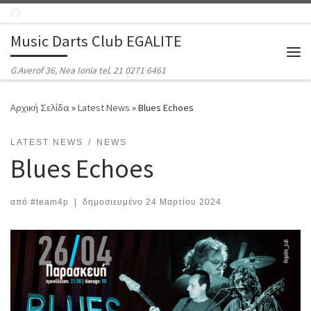
Μετάβαση στο περιεχόμενο
Music Darts Club EGALITE
Μεν
G.Averof 36, Nea Ionia tel. 21 0271 6461
Αρχική Σελίδα
»
Latest News
»
Blues Echoes
LATEST NEWS
NEWS
Blues Echoes
από
#team4p
|
δημοσιευμένο
24 Μαρτίου 2024