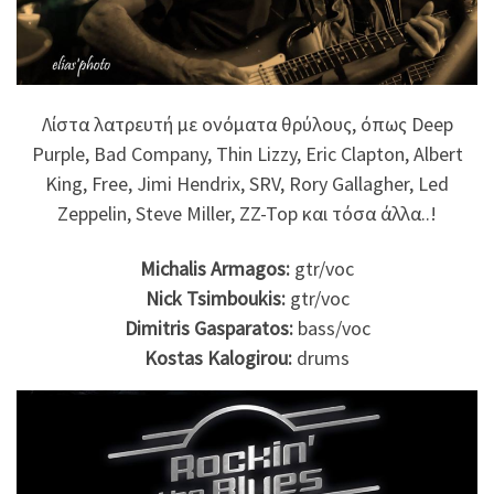
Λίστα λατρευτή με ονόματα θρύλους, όπως Deep
Purple, Bad Company, Thin Lizzy, Eric Clapton, Albert
King, Free, Jimi Hendrix, SRV, Rory Gallagher, Led
Zeppelin, Steve Miller, ZZ-Top και τόσα άλλα..!
Μichalis Armagos:
gtr/voc
Nick Tsimboukis:
gtr/voc
Dimitris Gasparatos:
bass/voc
Kostas Kalogirou:
drums