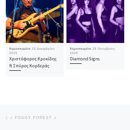
δημοσιευμένο
20 Δεκεμβρίου
δημοσιευμένο
29 Οκτωβρίου
2025
2025
Χριστόφορος Κροκίδης
Diamond Signs
ft Σπύρος Κορδεράς
Πλοήγηση δημοσιεύσεων
Προηγούμενο άρθρο
♫ FOGGY FOREST ♫