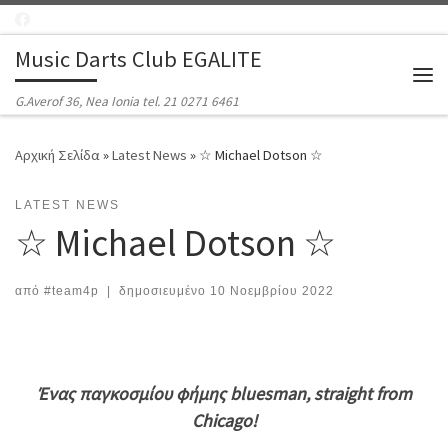
Μετάβαση στο περιεχόμενο
Music Darts Club EGALITE
Μεν
G.Averof 36, Nea Ionia tel. 21 0271 6461
Αρχική Σελίδα
»
Latest News
»
☆ Michael Dotson ☆
LATEST NEWS
☆ Michael Dotson ☆
από
#team4p
|
δημοσιευμένο
10 Νοεμβρίου 2022
Ένας παγκοσμίου φήμης bluesman, straight from
Chicago!