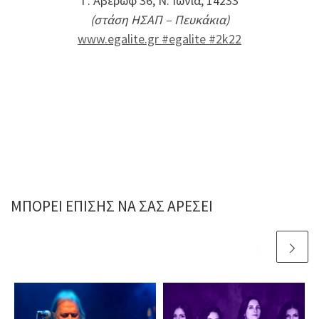
Γ. Αβέρωφ 36, Ν. Ιωνία, 14233
(στάση ΗΣΑΠ – Πευκάκια)
www.egalite.gr
#egalite
#2k22
ΜΠΟΡΕΊ ΕΠΊΣΗΣ ΝΑ ΣΑΣ ΑΡΈΣΕΙ