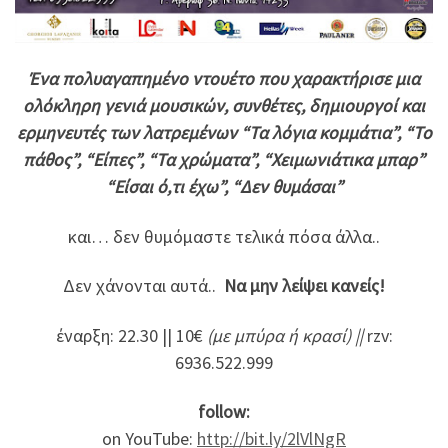
Ένα πολυαγαπημένο ντουέτο που χαρακτήρισε μια
ολόκληρη γενιά μουσικών, συνθέτες, δημιουργοί και
ερμηνευτές των λατρεμένων “Τα λόγια κομμάτια”, “Το
πάθος”, “Είπες”, “Τα χρώματα”, “Χειμωνιάτικα μπαρ”
“Είσαι ό,τι έχω”, “Δεν θυμάσαι”
και… δεν θυμόμαστε τελικά πόσα άλλα..
Δεν χάνονται αυτά..
Να μην λείψει κανείς!
έναρξη: 22.30 || 10€
(με μπύρα ή κρασί) ||
rzv:
6936.522.999
follow:
on YouTube:
http://bit.ly/2lVlNgR