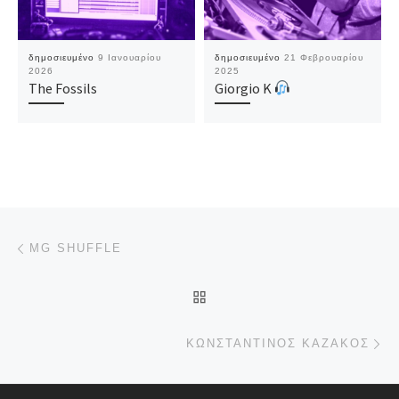
δημοσιευμένο
9 Ιανουαρίου
δημοσιευμένο
21 Φεβρουαρίου
2026
2025
The Fossils
Giorgio K
Πλοήγηση δημοσιεύσεων
Προηγούμενο άρθρο
MG SHUFFLE
ΠΊΣΩ ΣΤΗΝ ΛΊΣΤΑ ΆΡΘΡΩ
Επ
ΚΩΝΣΤΑΝΤΊΝΟΣ ΚΑΖΆΚΟΣ