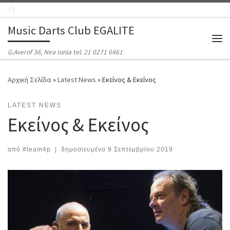
Μετάβαση στο περιεχόμενο
Music Darts Club EGALITE
Μεν
G.Averof 36, Nea Ionia tel. 21 0271 6461
Αρχική Σελίδα
»
Latest News
»
Εκείνος & Εκείνος
LATEST NEWS
Εκείνος & Εκείνος
από
#team4p
|
δημοσιευμένο
9 Σεπτεμβρίου 2019