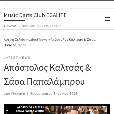
Μετάβαση στο περιεχόμενο
Music Darts Club EGALITE
Μεν
G.Averof 36, Nea Ionia tel. 21 0271 6461
Αρχική Σελίδα
»
Latest News
»
Απόστολος Καλτσάς & Σάσα
Παπαλάμπρου
LATEST NEWS
Απόστολος Καλτσάς &
Σάσα Παπαλάμπρου
από
#team4p
|
δημοσιευμένο
3 Ιουλίου 2023