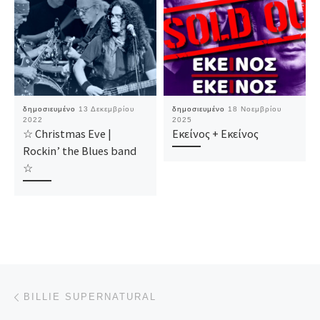
δημοσιευμένο
13 Δεκεμβρίου
δημοσιευμένο
18 Νοεμβρίου
2022
2025
☆ Christmas Eve |
Εκείνος + Εκείνος
Rockin’ the Blues band
☆
Πλοήγηση δημοσιεύσεων
Προηγούμενο άρθρο
BILLIE SUPERNATURAL